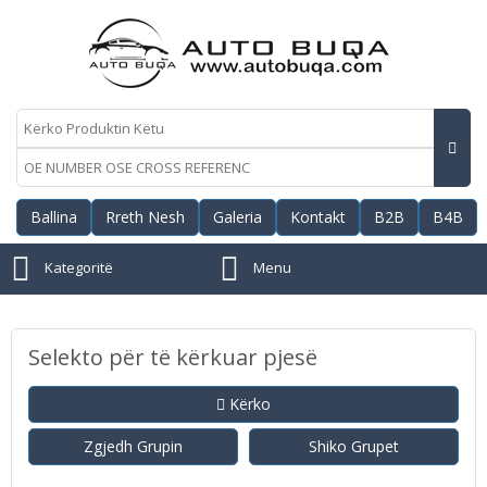
Ballina
Rreth Nesh
Galeria
Kontakt
B2B
B4B
Kategoritë
Menu
Selekto për të kërkuar pjesë
Kërko
Zgjedh Grupin
Shiko Grupet