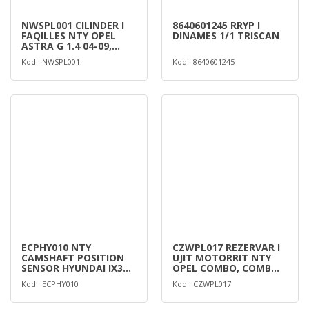
NWSPL001 CILINDER I
8640601245 RRYP I
FAQILLES NTY OPEL
DINAMES 1/1 TRISCAN
ASTRA G 1.4 04-09,
ASTRA H
Kodi: NWSPL001
Kodi: 8640601245
ECPHY010 NTY
CZWPL017 REZERVAR I
CAMSHAFT POSITION
UJIT MOTORRIT NTY
SENSOR HYUNDAI IX35
OPEL COMBO, COMBO
2.0CRDI 2010-
TOUR, CO
Kodi: ECPHY010
Kodi: CZWPL017