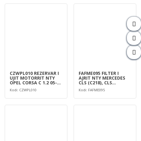
CZWPL010 REZERVAR I
FAFME095 FILTER I
UJIT MOTORRIT NTY
AJRIT NTY MERCEDES
OPEL CORSA C 1.2 05-,
CLS (C218), CLS
D 1.
SHOOTING BR
Kodi: CZWPL010
Kodi: FAFME095