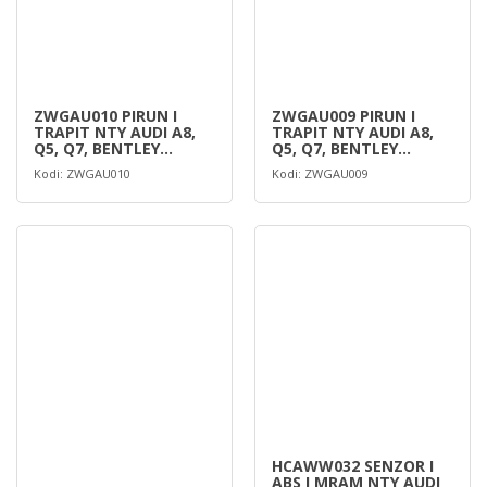
ZWGAU010 PIRUN I
ZWGAU009 PIRUN I
TRAPIT NTY AUDI A8,
TRAPIT NTY AUDI A8,
Q5, Q7, BENTLEY
Q5, Q7, BENTLEY
BENTAYGA 2.
BENTAYGA 2.
Kodi: ZWGAU010
Kodi: ZWGAU009
HCAWW032 SENZOR I
ABS I MRAM NTY AUDI